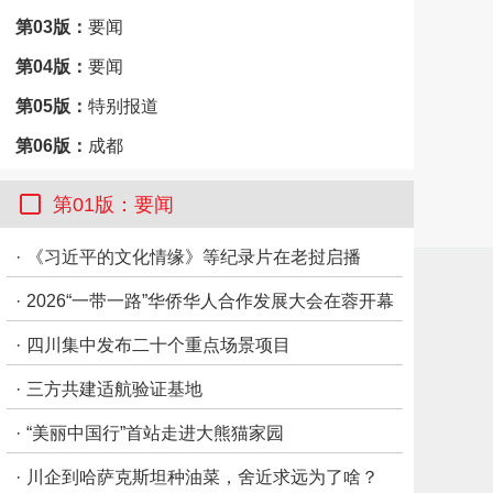
第03版：
要闻
第04版：
要闻
第05版：
特别报道
第06版：
成都
第07版：
天下
第01版：要闻
第08版：
市州观察·雅安
·
《习近平的文化情缘》等纪录片在老挝启播
·
2026“一带一路”华侨华人合作发展大会在蓉开幕
·
四川集中发布二十个重点场景项目
·
三方共建适航验证基地
·
“美丽中国行”首站走进大熊猫家园
·
川企到哈萨克斯坦种油菜，舍近求远为了啥？