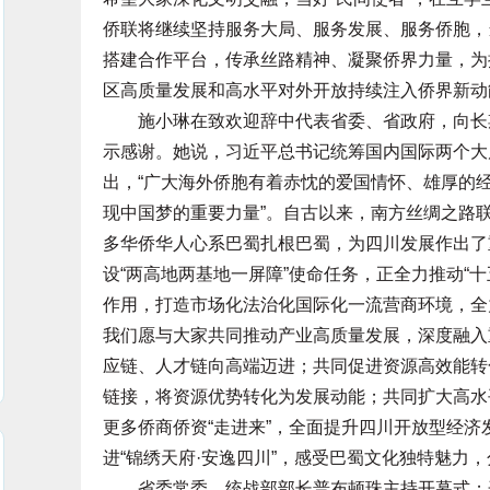
侨联将继续坚持服务大局、服务发展、服务侨胞，
搭建合作平台，传承丝路精神、凝聚侨界力量，为
区高质量发展和高水平对外开放持续注入侨界新动
施小琳在致欢迎辞中代表省委、省政府，向长期
示感谢。她说，习近平总书记统筹国内国际两个大
出，“广大海外侨胞有着赤忱的爱国情怀、雄厚的
现中国梦的重要力量”。自古以来，南方丝绸之路
多华侨华人心系巴蜀扎根巴蜀，为四川发展作出了
设“两高地两基地一屏障”使命任务，正全力推动“
作用，打造市场化法治化国际化一流营商环境，全
我们愿与大家共同推动产业高质量发展，深度融入
应链、人才链向高端迈进；共同促进资源高效能转
链接，将资源优势转化为发展动能；共同扩大高水平
更多侨商侨资“走进来”，全面提升四川开放型经
进“锦绣天府·安逸四川”，感受巴蜀文化独特魅力
省委常委、统战部部长普布顿珠主持开幕式；开