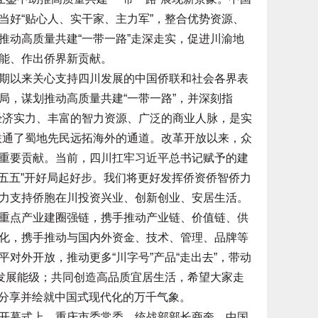
当好“贴心人、实干家、主力军”，整合优势资源、
推动高质量共建“一带一路”走深走实，促进川渝地
能、作出侨界新贡献。
以来关心支持四川发展的中国侨联和社会各界表
局，谋划推动高质量共建“一带一路”，并深刻指
经济实力、丰富的智力资源、广泛的商业人脉，是实
联通了蜀地先民远拓海外的通道。改革开放以来，众
重要贡献。当前，四川扛牢习近平总书记赋予的建
十五五”开好局起好步。我们将更好发挥侨资侨智侨力
力支持侨胞在川投资兴业、创新创业、安居生活。
重点产业建圈强链，携手推动产业链、价值链、供
化，携手推动与国内外资金、技术、管理、品牌等
对外开放，推动更多“川字号”产品“走出去”，带动
济发展能级；共同创造高品质宜居生活，希望大家走
，分享并绘就中国式现代化的万千气象。
幕式上，重庆市委常委、统战部部长商奎，中国