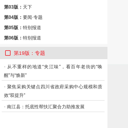
第03版：
天下
第04版：
要闻·专题
第05版：
特别报道
第06版：
特别报道
第07版：
特别报道
第19版：专题
第08版：
特别报道
·
从不重样的地道“夹江味”，看百年老街的“唤
第09版：
思想周刊
醒”与“焕新”
第10版：
思想周刊
·
聚焦采购关键点四川省政府采购中心规模和质
第11版：
思想周刊
效“双提升”
第12版：
思想周刊
·
南江县：托底性帮扶汇聚合力助推发展
第13版：
特别报道
第14版：
专题