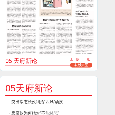
05 天府新论
上一版
下一版
05天府新论
·
突出常态长效纠治“四风”顽疾
·
反腐败为何绝对“不能慈悲”