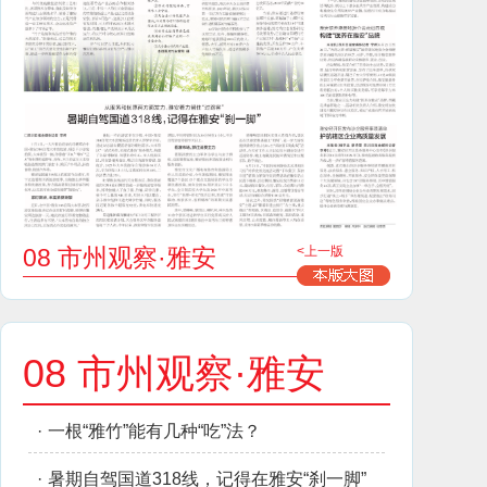
08 市州观察·雅安
<上一版
08 市州观察·雅安
·
一根“雅竹”能有几种“吃”法？
·
暑期自驾国道318线，记得在雅安“刹一脚”