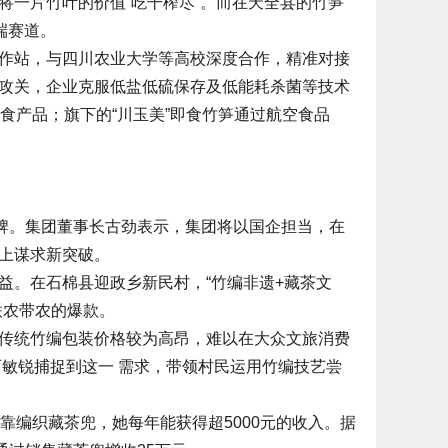
一片竹叶的价值“吃干榨尽”。而在天全县的竹笋
端赛道。
站，与四川农业大学等高校深度合作，精准对接
攻关，企业克服低盐低硫保存及低能耗杀菌等技术
食产品；旗下的“川玉美”即食竹笋通过航空食品
牌。集团董事长古劲表示，集团将以国企担当，在
上谋求新突破。
。在石棉县迎政乡新民村，“竹编非遗+藏茶文
联农带农的爆款。
统竹编包装价格较为高昂，难以在大众文旅消费
石敏锐捕捉到这一 需求，带领村民运用竹编技艺尝
编织藏茶兜，她每年能获得超5000元的收入。据