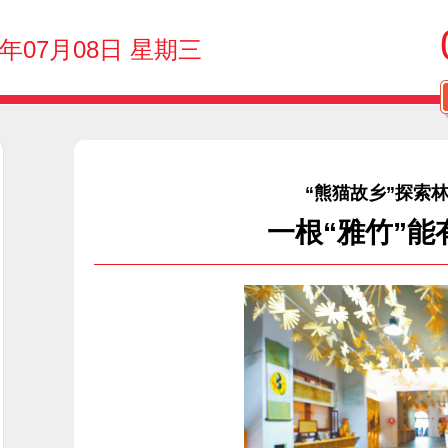
6年07月08日 星期三
“熊猫故乡”探索
一根“雅竹”能