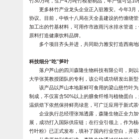
竹30万吨，生产4万吨竹模塑制品，年产值可达10
更多林竹产业龙头企业正入驻雅安。今年3月，
协议。目前，中铁十八局在天全县建设的竹缠绕管
加工出的竹基材料，可用作市政雨污水排水管道；
原料打造健康饮料品牌。
多个项目齐头并进，共同助力雅安打造西南地
科技细分“吃”笋叶
落户芦山的四川森隆生物科技有限公司，则以科
大学张英教授团队的专利，该公司成功研发出新型食
该产品以芦山本地新鲜可食用的梁山慈竹叶为原
制成，不仅富含50%以上的膳食纤维与植物蛋白，
温烘焙下依然保持鲜亮绿意，可广泛应用于新式茶
企业执行总经理张旭透露，森隆生物正全力加快
展，成功打入国际供应链；在行业引领上，作为核
竹叶粉》已正式发布，填补了国内行业空白，并获