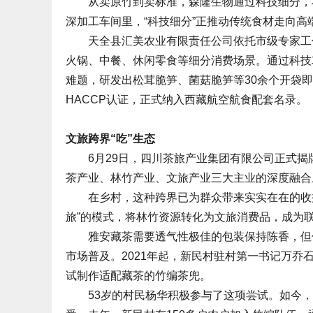
从卖原竹到卖标准，森隆生物通过科技细分，将
深加工车间里，“科技细分”正推动传统食材走向高
天全县汇美农业有限责任公司依托市级专家工作
火锅、中餐、休闲零食等细分消费场景。通过科技
难题，研发出松茸脆笋、菌菇脆笋等30余个开袋即
HACCP认证，正式纳入西藏航空航食配套名录。
文旅跨界“吃”生态
6月29日，四川茶旅产业集团有限公司正式揭
茶产业、林竹产业、文旅产业三大主业的深度融合
在乡村，这种跨界已为群众带来实实在在的收益
旅”的模式，将林竹资源转化为文旅消费品，成为
雅安藏茶需要透气性极佳的包装保持陈香，但传
市场普及。2021年起，新民村驻村第一书记万乔
试制作适配藏茶的竹编茶兜。
53岁的村民杨华积极参与了这项尝试。如今，靠