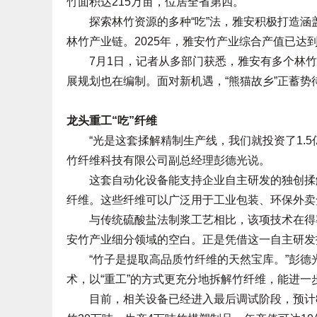
竹面积达215万亩，位居全省第四。
探索林竹资源的多种“吃”法，雅安积极打造涵
林竹产业链。2025年，雅安竹产业综合产值已达到
7月1日，记者从多部门获悉，雅安有多个林竹产
展规划也在编制。面对新机遇，“熊猫故乡”正蓄势
龙头重工“吃”纤维
“光是这套揉解精制生产线，我们就投资了1.5亿
竹纤维科技有限公司副总经理彭德光说。
这套自动化设备能支持企业自主研发的独创揉解
纤维。这些纤维可以广泛用于工业包装、环保外卖
与传统硫酸盐法制浆工艺相比，该项技术在得率
安竹产业细分领域的空白。正是凭借这一自主研发
“竹子是提取高品质竹纤维的天然宝库。”彭德
术，以“重工”的方式更充分地拆解竹纤维，能进
目前，相关设备已经进入最后调试阶段，预计8