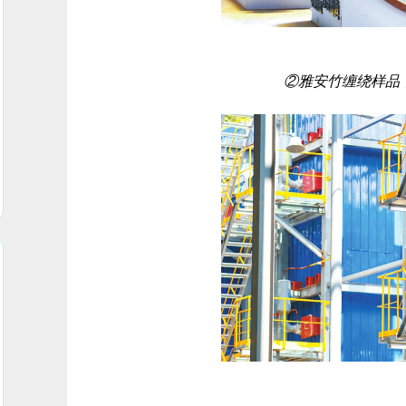
②雅安竹缠绕样品