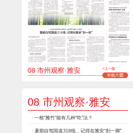
08 市州观察·雅安
<上一版
08 市州观察·雅安
·
一根“雅竹”能有几种“吃”法？
·
暑期自驾国道318线，记得在雅安“刹一脚”