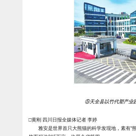
⑤天全县以竹代塑产业
□黄刚 四川日报全媒体记者 李婷
雅安是世界首只大熊猫的科学发现地，素有“熊