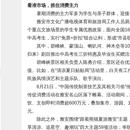
看准市场，抓住消费主力
暑期消费的主力军多为学生与亲子群体，迎接暑
雅安市文化广播电视体育和旅游局工作人员易茹
个重点文旅场景的学生专属优惠政策，面向全国16
中高考生，实行“免票+折扣”组合让利，形成“市
其中，碧峰峡、蒙顶山、喇叭河、神木垒等10
归来》剧目推出中高考生三折特惠及毕业生买赠活
碧峰峡景区相关负责人陈勇介绍，景区还在优惠
值。比如，在“清凉夏日贴贴局”活动里，白天有
民族风情演艺和主题乐队、歌手演出。
6月21日，“中国传统制茶技艺及其相关习俗”传
传促消费活动在雅安名山区落下帷幕。活动期间，
饮、文创即时消费超600万元，叠加集市、游园、
元。
除此之外，雅安围绕“跟着熊猫夏游雅安”主题，
享清凉、追星空、趣潮玩”四大主题59项活动；