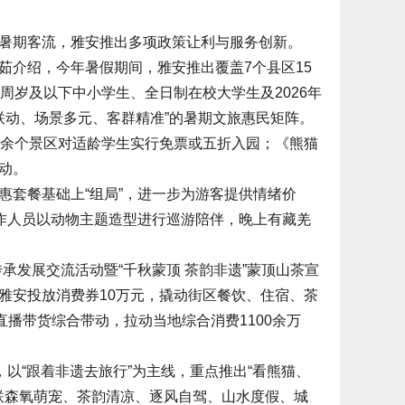
期客流，雅安推出多项政策让利与服务创新。
介绍，今年暑假期间，雅安推出覆盖7个县区15
周岁及以下中小学生、全日制在校大学生及2026年
县联动、场景多元、客群精准”的暑期文旅惠民矩阵。
余个景区对适龄学生实行免票或五折入园；《熊猫
动。
套餐基础上“组局”，进一步为游客提供情绪价
工作人员以动物主题造型进行巡游陪伴，晚上有藏羌
承发展交流活动暨“千秋蒙顶 茶韵非遗”蒙顶山茶宣
雅安投放消费券10万元，撬动街区餐饮、住宿、茶
直播带货综合带动，拉动当地综合消费1100余万
以“跟着非遗去旅行”为主线，重点推出“看熊猫、
串联森氧萌宠、茶韵清凉、逐风自驾、山水度假、城