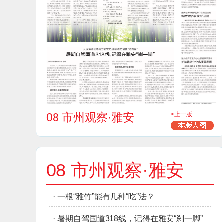
08 市州观察·雅安
<上一版
08 市州观察·雅安
·
一根“雅竹”能有几种“吃”法？
·
暑期自驾国道318线，记得在雅安“刹一脚”