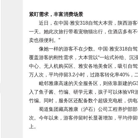
紧盯需求，丰富消费场景
近日，在中国·雅安318自驾大本营，陕西游客
一天。她此次旅行带着宠物猫出行，住酒店多有不
卖也很便利。”
像她一样的游客不在少数。中国·雅安318自驾
覆盖游客的刚性需求，大本营以“一站式补给、沉
中心、无人机购买区、雅安各地美食区，吸引自驾游
万人次，平均停留3.2小时，过路客转化率40%，
毗邻雅康高速的天全服务区，则依靠新建的G3
入了鱼子酱、竹编、研学元素，孩子可以体验VR
竹编。同时，服务区还配备数个超级充电桩，供电
蜀道集团藏高雅康（泸石）公司工程养护部部长
次。今年以来，游客停留时长显著增加，平均停留
上。