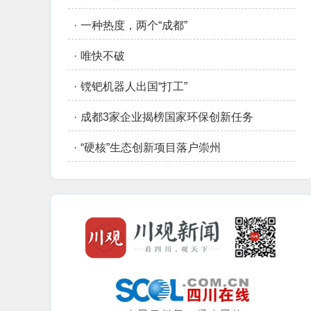
·
一种热度，两个“成都”
·
唯快不破
·
镋钯机器人出国“打工”
·
成都3家企业揭榜国家环保创新任务
·
“硬核”生态创新项目落户崇州