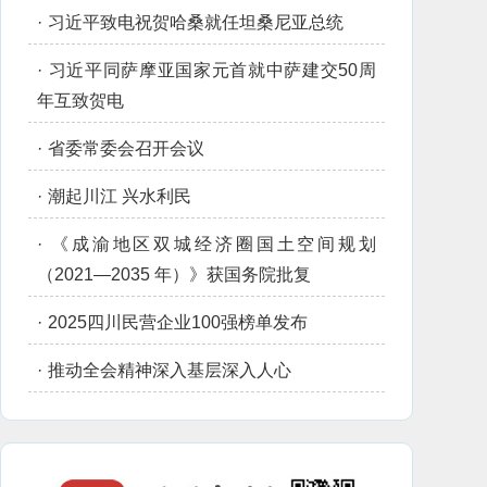
·
习近平致电祝贺哈桑就任坦桑尼亚总统
·
习近平同萨摩亚国家元首就中萨建交50周
年互致贺电
·
省委常委会召开会议
·
潮起川江 兴水利民
·
《成渝地区双城经济圈国土空间规划
（2021—2035 年）》获国务院批复
·
2025四川民营企业100强榜单发布
·
推动全会精神深入基层深入人心