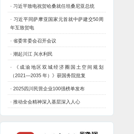
·
习近平致电祝贺哈桑就任坦桑尼亚总统
·
习近平同萨摩亚国家元首就中萨建交50周
年互致贺电
·
省委常委会召开会议
·
潮起川江 兴水利民
·
《成渝地区双城经济圈国土空间规划
（2021—2035 年）》获国务院批复
·
2025四川民营企业100强榜单发布
·
推动全会精神深入基层深入人心