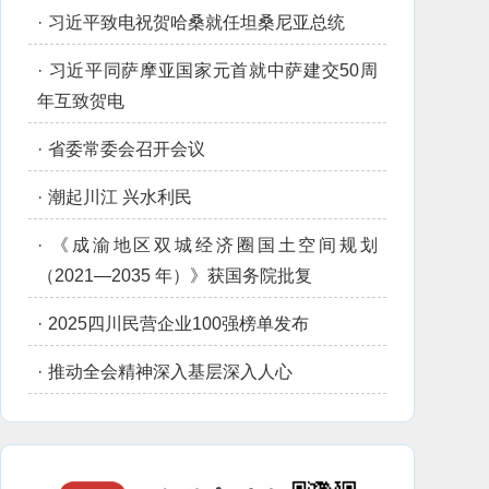
·
习近平致电祝贺哈桑就任坦桑尼亚总统
·
习近平同萨摩亚国家元首就中萨建交50周
年互致贺电
·
省委常委会召开会议
·
潮起川江 兴水利民
·
《成渝地区双城经济圈国土空间规划
（2021—2035 年）》获国务院批复
·
2025四川民营企业100强榜单发布
·
推动全会精神深入基层深入人心