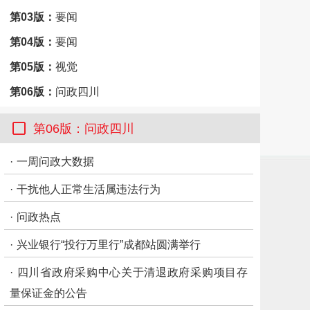
第03版：
要闻
第04版：
要闻
第05版：
视觉
第06版：
问政四川
第07版：
川观智库
第06版：问政四川
第08版：
市州观察·内江
·
一周问政大数据
第09版：
思想周刊
·
干扰他人正常生活属违法行为
第10版：
思想周刊
第11版：
思想周刊
·
问政热点
第12版：
思想周刊
·
兴业银行“投行万里行”成都站圆满举行
·
四川省政府采购中心关于清退政府采购项目存
量保证金的公告