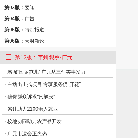
第03版：
要闻
第04版：
广告
第05版：
特别报道
第06版：
天府新论
第07版：
文件
第12版：市州观察·广元
第08版：
要闻
·
增强“国际范儿” 广元从三件实事发力
第09版：
专题
·
主动出击找项目 专班服务促“开花”
第10版：
专题
第11版：
经济观察
·
确保群众诉求“真解决”
第12版：
市州观察·广元
·
累计助力2100余人就业
·
校地协同助力农产品开发
·
广元市运会正火热