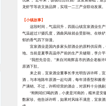
玩家”。近年来，该镇结合白酒产业发展基础，逐
龙虾节等农文旅品牌，实现一二三产业联动发展。
【小镇故事】
这段时间，气温回升，四面山镇宜泉酒业生产部
气温超过37摄氏度，酒曲风味就会受影响。在铁
郁的香气四下弥漫。
宜泉酒业是国内多家头部酒企的原料供应商，每
地。当前是夏季高温停产前的生产关键期，李介平
“我想先尝尝。”来自河南辉县市的酒企老板许晖
原酒下肚。
来之前，宜泉酒业董事长李光明告诉许晖，宜泉
酒，与本地陈年原酒一起勾调，每年清香型和酱香型基
产满销。不过，许晖经营的酒企，对原料十分挑剔
“刚刚咱们喝的酒，小麦是河南的，糯米是安徽
数家珍。他告诉许晖，如果对风味不满意，宜泉酒