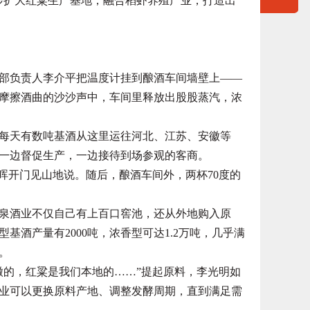
步扩大红粱生产基地，融合稻虾养殖产业，打造出
负责人李介平把温度计挂到酿酒车间墙壁上——
铲摩擦酒曲的沙沙声中，车间里释放出股股蒸汽，浓
天有数吨基酒从这里运往河北、江苏、安徽等
一边督促生产，一边接待到场参观的客商。
开门见山地说。随后，酿酒车间外，两杯70度的
酒业不仅自己有上百口窖池，还从外地购入原
酒产量有2000吨，浓香型可达1.2万吨，几乎满
。
的，红粱是我们本地的……”提起原料，李光明如
业可以更换原料产地、调整发酵周期，直到满足需