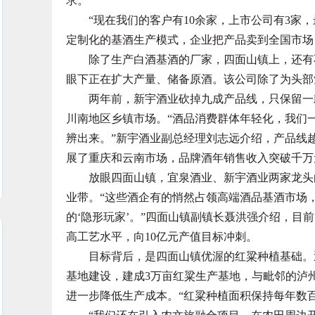
求。
“现在我们的客户有10余家，上市公司有3家，
定制化的基酒生产模式，企业把产品卖到全国市场
除了生产白酒基酒的厂家，四面山镇上，还有不
眼下正在扩大产量、储备原酒。该公司除了为头部
两年前，新宇酒业砍掉九成产品线，只保留一款
川南地区乡镇市场。“酒品消费群体年轻化，我们
辨出来。”新宇酒业副总经理刘志远介绍，产品线
展了重庆和云南市场，品牌酒年销售收入突破千万
放眼四面山镇，宜泉酒业、新宇酒业两家龙头白
业带。“这些酒企有的悄然占领高端酒品基酒市场
的‘隐形玩家’。”四面山镇副镇长聂洪强介绍，目
高工艺水平，向10亿元产值目标冲刺。
目标背后，是四面山镇优渥的红粱种植基础。近
基地建设，建成3万亩红粱生产基地，与毗邻的泸
进一步降低生产成本。“红粱种植面积保持每年数