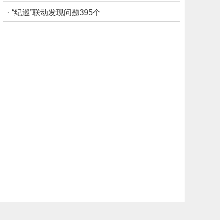
第15版：
广告
·
“纪巡”联动发现问题395个
第16版：
专题
第17版：
专题
第18版：
专题
第19版：
公益广告
第20版：
专题