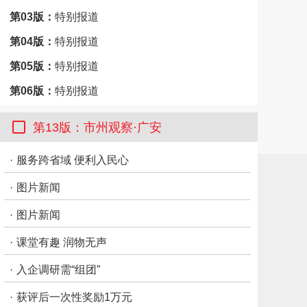
第03版：
特别报道
第04版：
特别报道
第05版：
特别报道
第06版：
特别报道
第07版：
成都
第13版：市州观察·广安
第08版：
浙川同行
·
服务跨省域 便利入民心
第09版：
天府周末
·
图片新闻
第10版：
天府周末
第11版：
天府周末
·
图片新闻
第12版：
天府周末
·
课堂有趣 润物无声
第13版：
市州观察·广安
·
入企调研需“组团”
第14版：
特别报道
·
获评后一次性奖励1万元