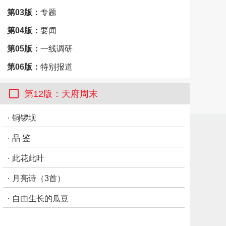
第03版：
专题
第04版：
要闻
第05版：
一线调研
第06版：
特别报道
第07版：
成都
第12版：天府周末
第08版：
特别报道
·
铜锣坝
第09版：
天府周末
·
品 鉴
第10版：
天府周末
第11版：
天府周末
·
此花此叶
第12版：
天府周末
·
月亮诗（3首）
·
自由生长的瓜豆