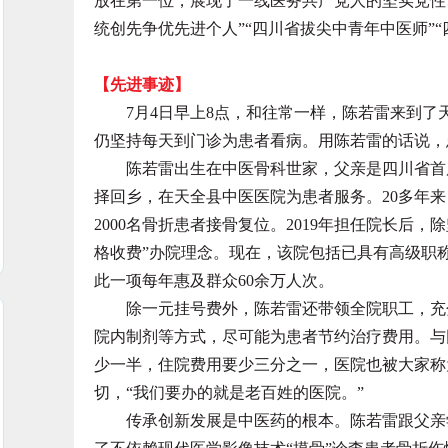
放在第一位，展现了一线医务共产党人的坚实党性
统创先争优先进个人”“四川省拔尖中青年中医师”“
【先进事迹】
7月4日早上8点，和往常一样，陈若雷来到了
仍坚持每天到门诊为患者看病。用陈若雷的话说，
陈若雷出生在中医骨科世家，父亲是四川省首届十
择回乡，在天全县中医医院为患者服务。20多年
2000名骨折患者接骨复位。2019年担任院长后
格收费”办院理念。现在，该院包括已具有高级职
此一项每年惠及群众60余万人次。
除一元挂号费外，陈若雷还带领全院职工，充分
院内制剂等方式，尽可能为患者节约治疗费用。与
少一半，住院费用要少三分之一，医院也被大家称
切，“我们要办的就是老百姓的医院。”
传承创新发展是中医药的根本。陈若雷跟父亲学