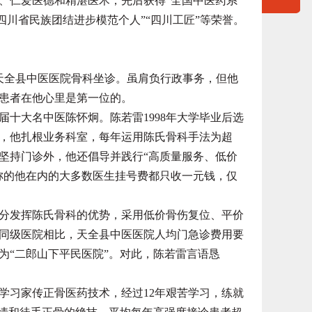
、仁爱医德和精湛医术，先后获得“全国中医药系
四川省民族团结进步模范个人”“四川工匠”等荣誉。
天全县中医医院骨科坐诊。虽肩负行政事务，但他
患者在他心里是第一位的。
大名中医陈怀炯。陈若雷1998年大学毕业后选
来，他扎根业务科室，每年运用陈氏骨科手法为超
，除坚持门诊外，他还倡导并践行“高质量服务、低价
称的他在内的大多数医生挂号费都只收一元钱，仅
发挥陈氏骨科的优势，采用低价骨伤复位、平价
同级医院相比，天全县中医医院人均门急诊费用要
为“二郎山下平民医院”。对此，陈若雷言语恳
习家传正骨医药技术，经过12年艰苦学习，练就