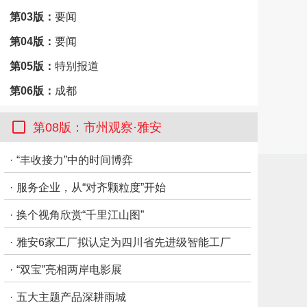
第03版：
要闻
第04版：
要闻
第05版：
特别报道
第06版：
成都
第07版：
天下
第08版：市州观察·雅安
第08版：
市州观察·雅安
·
“丰收接力”中的时间博弈
·
服务企业，从“对齐颗粒度”开始
·
换个视角欣赏“千里江山图”
·
雅安6家工厂拟认定为四川省先进级智能工厂
·
“双宝”亮相两岸电影展
·
五大主题产品深耕雨城