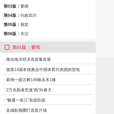
第03版：
要闻
第04版：
问政四川
第05版：
视觉
第06版：
关注
第07版：
市州观察·德阳
第01版：要闻
第08版：
市州观察·资阳
·
推动海洋经济高质量发展
第09版：
思想周刊
·
致第14届冬残奥会中国体育代表团的贺电
第10版：
思想周刊
第11版：
思想周刊
·
新增一级古树149株名木1株
第12版：
思想周刊
·
2万名跑者竞速“跑”向春天
·
“畅通一条江”首战告捷
·
县城影视圈打造新片场