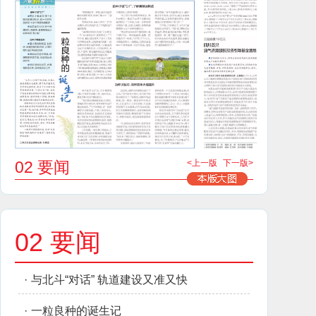
02 要闻
<上一版
下一版>
02 要闻
·
与北斗“对话” 轨道建设又准又快
·
一粒良种的诞生记