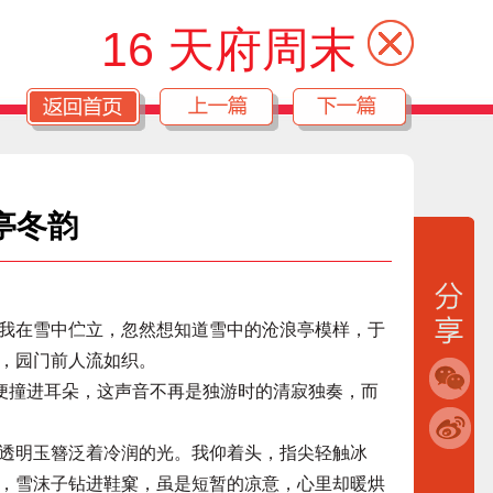
16 天府周末
亭冬韵
在雪中伫立，忽然想知道雪中的沧浪亭模样，于
，园门前人流如织。
便撞进耳朵，这声音不再是独游时的清寂独奏，而
明玉簪泛着冷润的光。我仰着头，指尖轻触冰
，雪沫子钻进鞋窠，虽是短暂的凉意，心里却暖烘