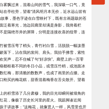
白雾飘过来，混着山间的雪气，我深吸一口气，竟
站在亭柱旁，望着“清风明月本无价，近水远山皆有
的故事，墨色字迹在白雪映衬下，既有古画题跋的苍
面泛着寒光，池边回廊里却满是身影，我倚着栏
不是隔绝市井的屏障，分明是连接欢喜的纽带，连
被雪压弯了梢头，青竹衬白雪，活脱脱一幅泼墨
簌落下，沾在我的发间、肩头。我抬手拂雪，索性
欢笑声，忍不住喊了句“好凉快”。廊壁上的一百零
扇都框着不同的冬日小品，或雪压竹梢，或池面冰
数红梅，那清脆的数数声，也成了画里的点缀。走
口刚买的梅花糕，甜香混着梅香在舌尖散开。望着
的积雪添了几分肃穆，我的目光却瞬间被墙角的
红花，像极了历史长河里的星火。我踮脚凑近闻
孩子讲故事：“这梅花，就像贤人一样，风雪里也开