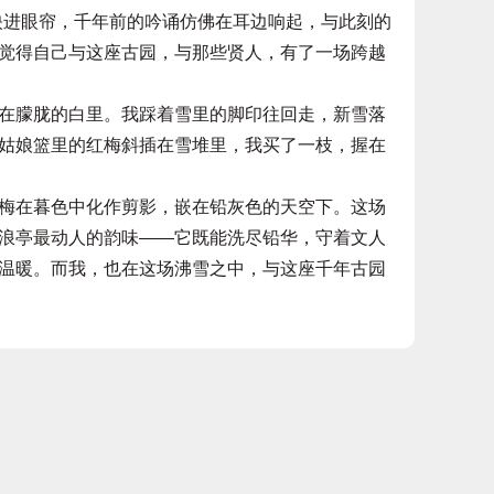
映进眼帘，千年前的吟诵仿佛在耳边响起，与此刻的
觉得自己与这座古园，与那些贤人，有了一场跨越
朦胧的白里。我踩着雪里的脚印往回走，新雪落
姑娘篮里的红梅斜插在雪堆里，我买了一枝，握在
在暮色中化作剪影，嵌在铅灰色的天空下。这场
浪亭最动人的韵味——它既能洗尽铅华，守着文人
温暖。而我，也在这场沸雪之中，与这座千年古园