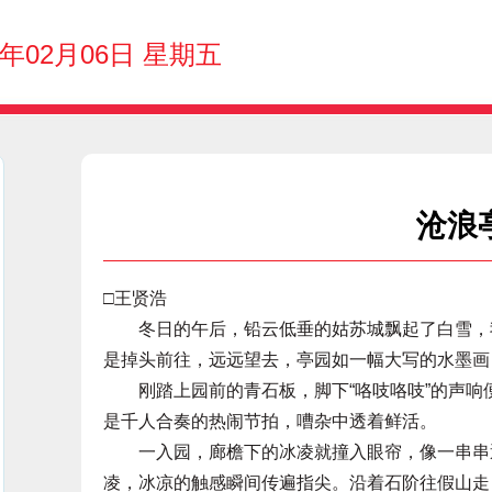
6年02月06日 星期五
沧浪
□王贤浩
冬日的午后，铅云低垂的姑苏城飘起了白雪，我
是掉头前往，远远望去，亭园如一幅大写的水墨画
刚踏上园前的青石板，脚下“咯吱咯吱”的声响
是千人合奏的热闹节拍，嘈杂中透着鲜活。
一入园，廊檐下的冰凌就撞入眼帘，像一串串透
凌，冰凉的触感瞬间传遍指尖。沿着石阶往假山走