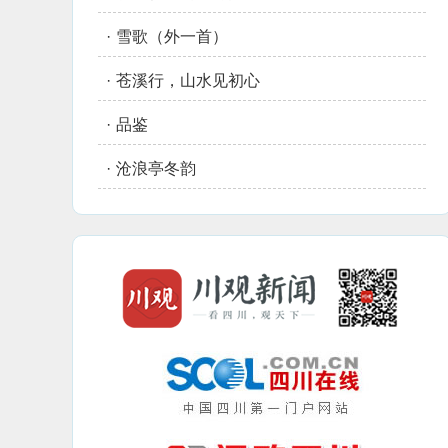
·
雪歌（外一首）
·
苍溪行，山水见初心
·
品鉴
·
沧浪亭冬韵