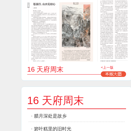
16 天府周末
<上一版
16 天府周末
·
腊月深处是故乡
·
箬叶糕里的旧时光