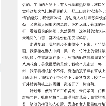
烘的。半山的石凳上，有人分享着热奶茶，杯口的
觉得这烟火气比梅香更醉人。登上山顶的沧浪亭，
情”的楹联，我低声吟诵，身边有人在讲着苏舜钦
劲，又裹着人间烟火的温度。凭栏远眺，葑溪的冰
杆，看着眼前的热闹，忽然觉得，这冰封的池水从
天地间的白雪，都因这份热闹变得鲜活。
走进复廊，我的脚步不由得慢了下来。万竿翠竹
画。我穿梭在游人中间，风一吹，竹叶上的雪沫簌
仰起脸，任雪沫落在脸上，冰凉的触感混着周遭的
八扇花窗，是我最爱的景致，我挨个儿走过，每一
封，我举着相机拍个不停。身边的孩子趴在窗棂上
到面水轩，我找了个空位坐下，裹紧衣裳，咬了一
轩外枯黄菊枝上的雪团，宛若开了一树白菊。
转过弯，便到了五百名贤祠。朱门紧闭，门楣上
红梅勾住。虬曲的枝丫上缀满殷红花朵，白雪衬着
香，淡淡的梅香沁人心脾。旁边有老人指着红梅给