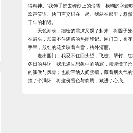
得精神。”我伸手拂去碑刻上的薄雪，模糊的字迹
欢声笑语、快门声交织在一起。我站在那里，忽然
千年的相遇。
天色渐晚，细密的雪沫又飘了起来，将园子笼在
在肩头，却盖不住满路的热闹印记。园门口，卖花
手里，殷红的花瓣映着白雪，格外清丽。
走出园门，我忍不住回头望，飞檐、翠竹、红梅
冬日的拜访，我未遇见想象中的清寂，却读懂了沧
的孤傲与风骨；也能容纳人间熙攘，藏着烟火气的
撞了个满怀，将这份雪色与欢腾，藏进了心底。