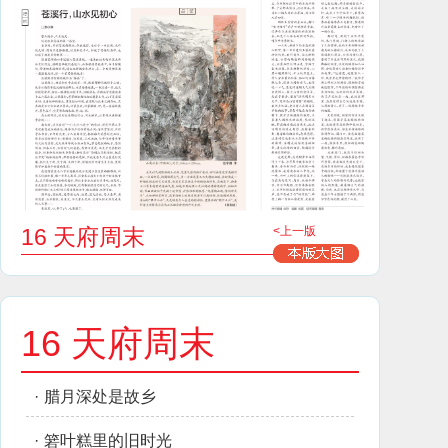
16 天府周末
<上一版
16 天府周末
·
腊月深处是故乡
·
箬叶糕里的旧时光