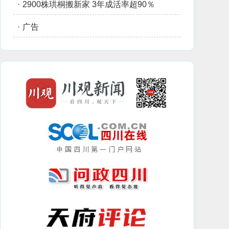
·
2900株珙桐搬新家 3年成活率超90％
·
广告