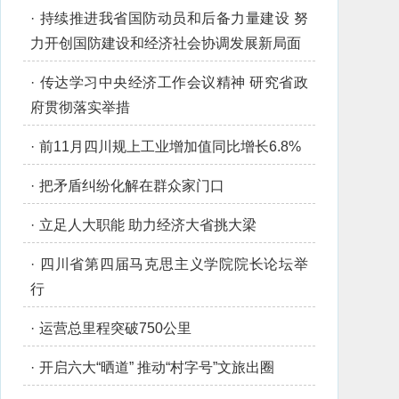
·
持续推进我省国防动员和后备力量建设 努
力开创国防建设和经济社会协调发展新局面
·
传达学习中央经济工作会议精神 研究省政
府贯彻落实举措
·
前11月四川规上工业增加值同比增长6.8%
·
把矛盾纠纷化解在群众家门口
·
立足人大职能 助力经济大省挑大梁
·
四川省第四届马克思主义学院院长论坛举
行
·
运营总里程突破750公里
·
开启六大“晒道” 推动“村字号”文旅出圈