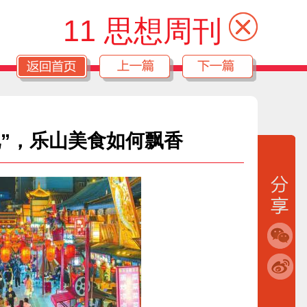
11 思想周刊
见”，乐山美食如何飘香