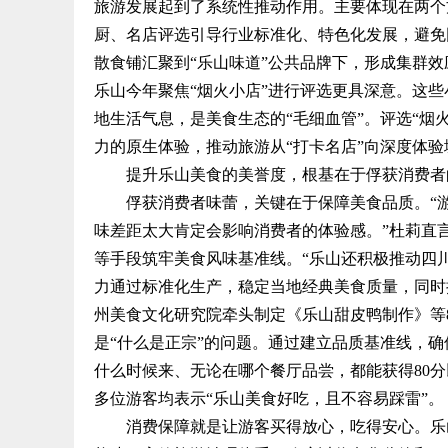
旅游发展起到了系统性推动作用。主要体现在两个
厨、名店评选引导行业标准化、特色化发展，避免
散食铺汇聚到“乐山味道”公共品牌下，形成集群效
乐山今年聚焦“烟火小店”进行评选更具深意。这
地生活气息，是美食生态的“毛细血管”。评选“烟
力的原生体验，推动旅游从“打卡名店”向深度体
提升乐山美食的美誉度，根基在于俘获消费者的
俘获消费者味蕾，关键在于保障美食品质。“游
味差距太大肯定会影响消费者的体验感。”杜莉直
等手段筑牢美食风味基准线。“乐山还积极推动四
力通过标准化生产，稳定当地经典美食质量，同时
州美食文化研究院牵头制定《乐山甜皮鸭制作》等
是“什么是正宗”的问题。通过建立品质基准线，
什么时候来、无论在哪个餐厅品尝，都能获得80
多位游客均表示“乐山美食好吃，且不容易踩雷”。
消费保障就是让游客买得放心，吃得安心。乐山