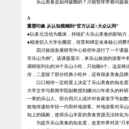
乐山美食是如何破圈的？川观智库带着问题展
A
重塑印象 从认知模糊到“官方认证+大众认同”
●以多元活动为载体，持续扩大乐山美食的影响力
●精准切入大学生圈层，培育和绑定未来核心消费
四川旅游发展研究中心前些年进行了一个课题：
市乐山为例”。该课题显示，来乐山旅游的游客中有
调研组列出的38个乐山小吃，只知晓8个。这反
传，二是除了部分经典小吃外，还有很多美食品牌
口口相传一定程度上决定了乐山美食的知名度不
大学文学与新闻学院副教授刘娜2022年牵头的科
一辈的乐山人、部分四川人或许对各家老字号如数
效地传递给年轻一代和外地游客。外地游客对乐山
知上的隔阂，使得乐山丰富的美食资源无法转化为
为提升乐山美食的知名度，改变外界对其“只有