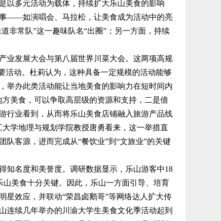
是以多元活动为载体，持续扩大乐山美食的影响
事——如演唱会、马拉松，让美食成为活动中的亮
味道非常队”这一趣味队名“出圈”；另一方面，持续
业发展大会与第八届世界川菜大会。这两项高规
”重要活动。杜莉认为，这种具备一定规模的活动能够
，举办此类活动能让当地美食的影响力在短时间内
地方美食，可以争取高层级的资源和支持，二是借
游行业看到，从而将乐山美食店铺融入旅游产品线
工大学地理与规划学院教授唐勇看来，这一举措直
队客源，进而完成从“餐饮业”到“文旅业”的关键
知名度和美誉度。调研数据显示，乐山游客中18
认可乐山美食十分关键。因此，乐山一方面引导、培育
明星效应，并联动“荣昌卤鹅哥”等网络达人扩大传
山连续几年举办的川渝大学生美食文化季活动起到