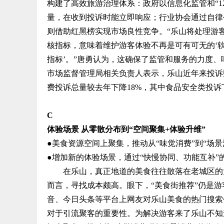
构建了高效旅游治理体系：政府以信息化监管和“1
量，在收到投诉时能立即响应；行业协会通过自律
则借助红黑榜实现市场良性竞争。“乐山将处理游
核指标，意味着维护游客体验不再是可有可无的‘软
指标’。”唐勇认为，这确保了监管和服务的力度
市场监督管理局相关负责人表示，乐山近年来投诉
费投诉总量较去年下降18%，其中食品安全类投诉下
C
体验场景 从零散分布到“空间聚集+体验升维”
●美食资源空间上聚集，推动从“味觉消费”到“场景
●增加新的体验场景，通过“快慢协同、功能互补”
在乐山，真正地道的美食往往散落在老城区的大
而言，寻找成本颇高。眼下，“美食街推荐”仍是
音、今日头条等平台上网友对乐山美食的热门搜索
对于引流聚客的重要性。为解决游客来了乐山不知