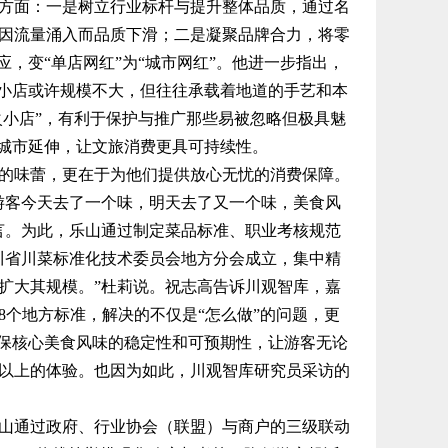
方面：一是树立行业标杆与提升整体品质，通过名
因流量涌入而品质下滑；二是凝聚品牌合力，将零
应，变“单店网红”为“城市网红”。他进一步指出，
些小店或许规模不大，但往往承载着地道的手艺和本
火小店”，有利于保护与推广那些易被忽略但极具魅
验城市延伸，让文旅消费更具可持续性。
味蕾，更在于为他们提供放心无忧的消费保障。
客今天去了一个味，明天去了又一个味，美食风
言。为此，乐山通过制定菜品标准、职业考核规范
川省川菜标准化技术委员会地方分会成立，集中精
扩大其规模。”杜莉说。祝志高告诉川观智库，嘉
8个地方标准，解决的不仅是“怎么做”的问题，更
确保核心美食风味的稳定性和可预期性，让游客无论
分以上的体验。也因为如此，川观智库研究员采访的
通过政府、行业协会（联盟）与商户的三级联动