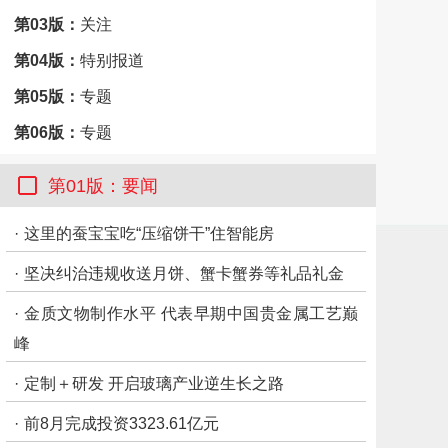
第03版：
关注
第04版：
特别报道
第05版：
专题
第06版：
专题
第07版：
市州观察·遂宁
第01版：要闻
第08版：
市州观察·达州
·
这里的蚕宝宝吃“压缩饼干”住智能房
·
坚决纠治违规收送月饼、蟹卡蟹券等礼品礼金
·
金质文物制作水平 代表早期中国贵金属工艺巅
峰
·
定制＋研发 开启玻璃产业逆生长之路
·
前8月完成投资3323.61亿元