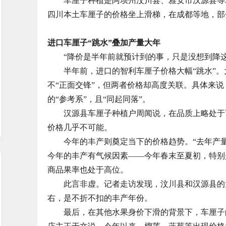
车厘子种植是阿坝州汶川县、雅安市汉源县等地
四川本土车厘子的价格坐上滑梯，在成都等地，部
进口车厘子“跳水”叠加产量大年
“降价是半年前就预计到的事，只是没想到降这
半年前，进口的智利车厘子价格大幅“跳水”。
不“正面交锋”，但两者价格却高度关联。具体来
的“参考系”，且“同起同落”。
汉源县车厘子种植户周闻说，在品质上略处于下
价格几乎不可能。
今年的丰产则奠定当下的价格趋势。“去年产量
今年的丰产有气候因素——今年春末至夏初，特别
商品果率也处于高位。
此言非虚。记者走访发现，汶川县和汉源县的大部
右，是不折不扣的丰产年份。
最后，在其他水果身价下滑的背景下，车厘子的