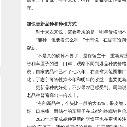
店主王于文说，今年以来，榴莲、蓝莓等出现价格
守。
加快更新品种和种植方式
对于果农来说，需要考虑的是：明年价格能不
“能种，但要看怎么种。”于志说，在提前预判
嫁新。
“不是真的砍掉不要了，是保留主干，重新嫁接
智利车厘子的进口口岸，观察不同到港品种的价格
说，自家的品种已种了七八年，在全省大范围推广
此，于志宁可牺牲掉今年和明年的收益，也要更新
更新品种的好处，不少果农已感受到。周闻说，2
老品种普遍高出一倍以上。
“有的新品种，个头比一般的大35%，果皮脆，预
好、口感棒、耐储存的车厘子在成都的终端销售价
2023年才完成品种更新的李焕平也在密切关注