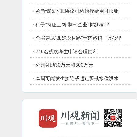
·
紧急情况下非协议机构治疗费用可报销
·
种子“持证上岗”制种企业咋“赶考”？
·
全省建成“四好农村路”示范路超一万公里
·
246名残疾考生申请合理便利
·
分别补助30万元和300万元
·
本周可能发生接近或超过警戒水位洪水