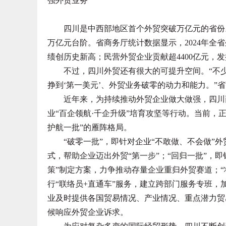
强外贸业务
四川是中西部地区首个外贸突破万亿元的省份。面
万亿元台阶。省商务厅统计数据显示，2024年全省外
绩创历史新高；民营外贸企业贡献超4400亿元，
不过，四川外贸还有很大的可提升空间。“不少
挣到‘第一美元’、外贸业务破零的动力和能力。”
近年来，为持续推动外贸企业做大做强，四川商
业“百企领航·千企升级”培育攻坚等行动。当前，
护航一批”的雁阵格局。
“破零一批”，即针对企业“不敢做、不会做”外
式，帮助企业迈出外贸“第一步”；“回归一批”，即
策”制定方案，力争推动存量企业重归外贸赛道；
行“联络员+直通车”服务，建立跨部门服务专班，
业及时提供各国贸易情况、产业情况、重点潜力贸
候响应外贸企业诉求。