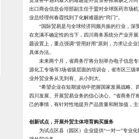
贸业务中遇到最大的难题是外贸业务拓展缺乏方向
出口商会信息会培部副主任于盟对全球医药市场机
业总经理何春霞找到了化解难题的“窍门”。
“国际贸易是与全球经济同频共振的行业，深受
在充满不确定性的当下，四川商务系统分产业开展
题设置上，重点强调“管用好用”原则，力求让企
具体办法。
未来两个月，省商务厅将分别举办电子信息专场
源化工专场等3场省级层面的培训会，省市区三级
业外贸业务从无到有、从小到大。
“希望企业在短期波动中把握国家发展战略、四
四川发展、开展贸易业务的信心决心。”省商务厅
己的事情，有针对性地提升产品质量和附加值，主
创新试点，开展外贸主体培育购买服务
为试点区县（园区）企业提供“一对一”专业化