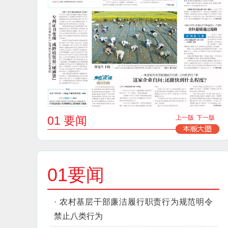
01 要闻
上一版
下一版
01要闻
·
农村基层干部廉洁履行职责行为规范明令
禁止八类行为