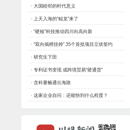
·
大国睦邻的时代意义
·
上天入海的“鲲龙”来了
·
“硬核”科技推动四川向高向新
·
“双向揭榜挂帅” 35个首批项目立状签约
·
研究生下田
·
专利证书变现 成跨境贸易“硬通货”
·
含科量畅通出海路
·
这家企业自问：还能快到什么程度？