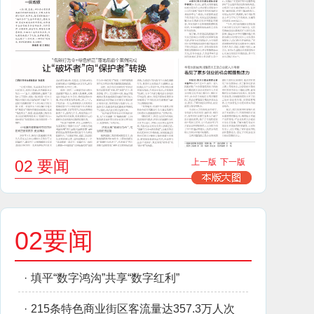
02 要闻
上一版
下一版
02要闻
·
填平“数字鸿沟”共享“数字红利”
·
215条特色商业街区客流量达357.3万人次