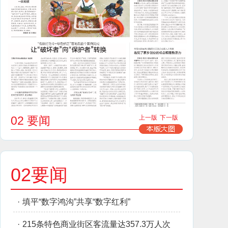
02 要闻
上一版
下一版
02要闻
·
填平“数字鸿沟”共享“数字红利”
·
215条特色商业街区客流量达357.3万人次