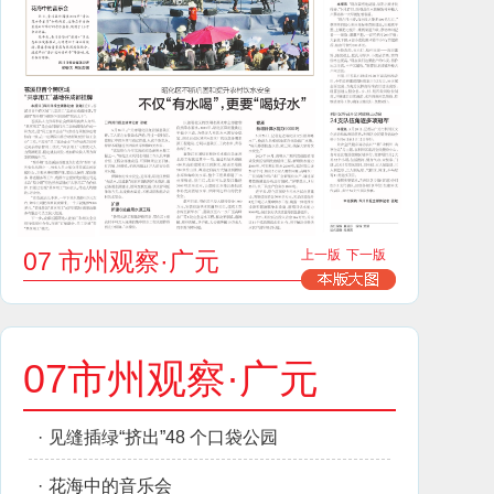
07 市州观察·广元
上一版
下一版
07市州观察·广元
·
见缝插绿“挤出”48 个口袋公园
·
花海中的音乐会