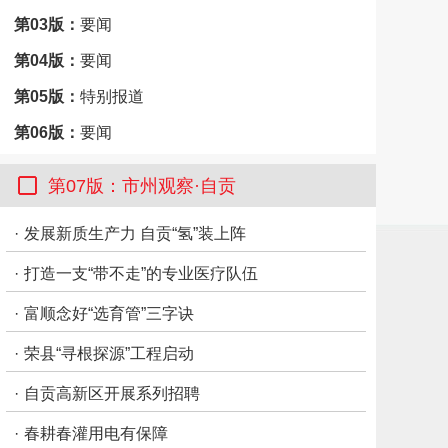
第03版：
要闻
第04版：
要闻
第05版：
特别报道
第06版：
要闻
第07版：
市州观察·自贡
第07版：市州观察·自贡
·
发展新质生产力 自贡“氢”装上阵
·
打造一支“带不走”的专业医疗队伍
·
富顺念好“选育管”三字诀
·
荣县“寻根探源”工程启动
·
自贡高新区开展系列招聘
·
春耕春灌用电有保障