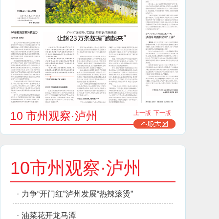
10 市州观察·泸州
上一版
下一版
10市州观察·泸州
·
力争“开门红”泸州发展“热辣滚烫”
·
油菜花开龙马潭