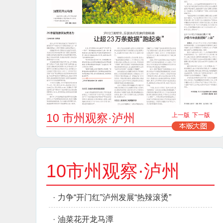
10 市州观察·泸州
上一版
下一版
10市州观察·泸州
·
力争“开门红”泸州发展“热辣滚烫”
·
油菜花开龙马潭