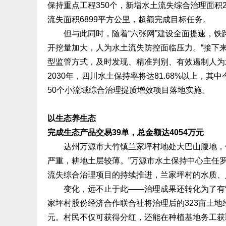
保持重点工程350个，新增水土流失综合治理面积
流失面积6899平方公里，超额完成目标任务。
但与此同时，随着“六张网”建设全面提速，铁
开挖量加大，人为水土流失防控面临压力。“接下
型监管方式，及时发现、精准判别、有效遏制人为
2030年，四川水土保持率将达81.68%以上，其
50个小流域综合治理提质增效项目落地实施。
以生态养生态
完成生态产品交易39单，总金额达4054万元
达州万源市大竹镇兰家坪村地处大巴山腹地，依
严重，耕地土层较薄。”万源市水土保持中心主任
流失综合治理项目的持续推进，兰家坪村的水质、
变化，远不止于此——治理成果还转化为了有“
家坪村股份经济合作联合社将治理后的323亩土地经
元。村民不仅可获得分红，还能在种植基地务工获