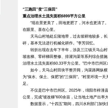
“三跑田”变“三保田”
重点治理水土流失面积6899平方公里
“现在景更美了，田地更肥了，河水也更清了。
在眼里、喜在心里。
天马山村地处丘陵地带，过去坡耕地较多，长期
碎，基本无法进行机械化耕作。”李芳回忆。
转折出现在去年下半年，涉及三江镇天马山村等
坡改梯、零碎梯田整修、排灌沟渠等系列综合措施
治理水土流失面积60.33平方公里。”巴中市巴州
如今，天马山村田块平整开阔，沟渠路网纵横贯通
为“保水、保土、保肥”的“三保田”。“村里环境一
足。
不仅是巴中市巴州区。2025年，绵阳市梓潼县也
公里，完成“坡改梯”600余亩，让当地土地产出率
数据显示，“十四五”期间，四川水利部门加快