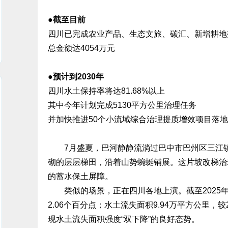
●截至目前
四川已完成农业产品、生态文旅、碳汇、新增耕地
总金额达4054万元
●预计到2030年
四川水土保持率将达81.68%以上
其中今年计划完成5130平方公里治理任务
并加快推进50个小流域综合治理提质增效项目落
7月盛夏，巴河静静流淌过巴中市巴州区三江镇
砌的层层梯田，沿着山势蜿蜒铺展。这片坡改梯治
的蓄水保土屏障。
类似的场景，正在四川各地上演。截至2025年底，
2.06个百分点；水土流失面积9.94万平方公里，较2
现水土流失面积强度“双下降”的良好态势。