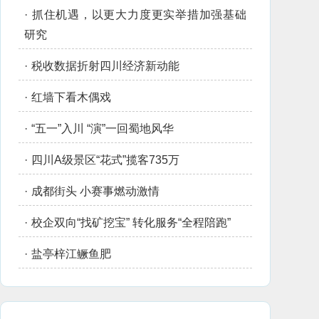
·
抓住机遇，以更大力度更实举措加强基础
研究
·
税收数据折射四川经济新动能
·
红墙下看木偶戏
·
“五一”入川 “演”一回蜀地风华
·
四川A级景区“花式”揽客735万
·
成都街头 小赛事燃动激情
·
校企双向“找矿挖宝” 转化服务“全程陪跑”
·
盐亭梓江鳜鱼肥