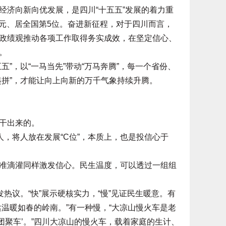
济向新向优发展，是四川“十五五”发展的着力重
亿元、居全国第5位。奋进新征程，对于四川而言，
政绩观推动各项工作取得务实成效，在坚定信心、
。
，以“一马当先”带动“万马奔腾”，每一个省份、
起拼”，才能让向上向新的万千气象持续升腾。
干出来的。
，将人放在发展“C位”，本质上，也是投信心于
滴灌同样激发信心。民生温度，可以透过一组组
议。“快”展示硬核实力，“慢”见证民生暖意。有
温暖如春的岭南。”有一种慢，“大凉山慢火车是老
‘团聚车’。”四川大凉山的慢火车，载着家庭的生计、