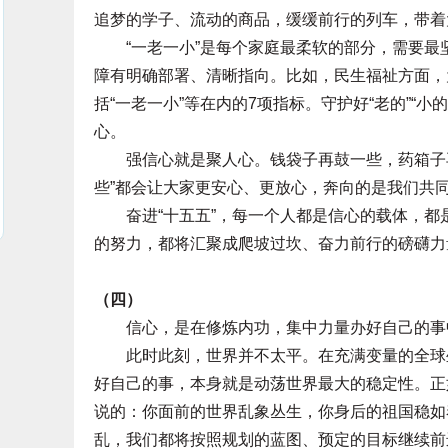
追梦的学子、流动的商品，缓缓前行的列车，带着
“一老一小”是每个家庭最柔软的部分，需要最坚
障有明确部署、清晰指向。比如，民生福祉方面，
括“一老一小”等在内的7项指标。守护好“老的”“
心。
强信心就是聚人心。钱袋子再鼓一些，药箱子再
些”都会让大家更安心、更放心，奔向的是我们共
奋进“十五五”，每一个人都是信心的载体，都
的努力，都将汇聚成爬坡过坎、奋力前行的磅礴力
（四）
信心，是在修炼内功，集中力量办好自己的事
此时此刻，世界并不太平。在充满变量的全球坐
好自己的事，本身就是动荡世界最大的稳定性。正
说的：你面前的世界乱象丛生，你身后的祖国稳如
乱，我们都将按照规划的蓝图、预定的目标继续前