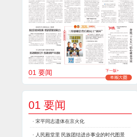
01 要闻
下一版>
01 要闻
·
宋平同志遗体在京火化
·
人民殿堂里 民族团结进步事业的时代图景