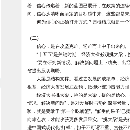
着、信心传递着；新的蓝图已展开，在政策的连续
向，信心从清晰而坚定的目标感中来。这些都是未
何为信心的正确打开方式？归根结底就是一个“干
（二）
信心，是在攻坚克难、迎难而上中干出来的。
“十五五”是关键时期，经济大省必须挑大梁，
“要在研究新情况、解决新问题上下功夫、出经
省提出殷切期盼。
大梁是结构支撑。看过去发展的成绩单，经济大
根基。经济大省发展底盘稳，抵御外部冲击能力强
经济大省挑大梁，挑的是大梁，提的是信心。奋进
情况、解决新问题”，是对发展时与势的深层考量
验，就是要敢于“第一个吃螃蟹”。“低垂的果子”
向难点攻，才能收获更多发展果实。“挑大梁”是先
进中国式现代化“打样”，担子不可谓不重、责任不