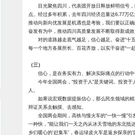
目光聚焦四川，代表团开放日释放鲜明信号，经
点。经过多年积累，去年四川经济总量达6.77万
推动向新向优发展是机遇也是考验，我们要以正确
奋发有为中，推动四川高质量发展不断取得新成效
对的道路越走底气越足，信心越足。奋进“十五五”
每一个地方各展所长、百花齐放，以实干奋进“一
（三）
信心，是在务实有力、解决实际痛点的行动中
今年全国两会，“投资于人”是关键词。投资于人
人。
如果说宏观数据提振信心，那么民生领域的精准
辩证关系去触摸、去感知。
全国两会期间，高铁与慢火车的“一快一慢”引发热
一种快，“能让我们一天之内从冰天雪地的东北抵达
乡们暖心的‘赶集车’，春运绿皮火车是返乡探亲的