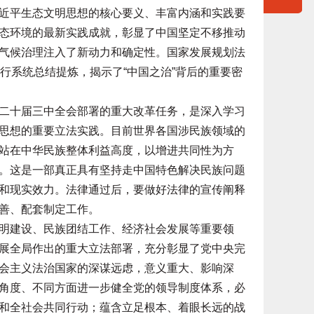
平生态文明思想的核心要义、丰富内涵和实践要
态环境的最新实践成就，彰显了中国坚定不移推动
气候治理注入了新动力和确定性。国家发展规划法
行系统总结提炼，揭示了“中国之治”背后的重要密
十届三中全会部署的重大改革任务，是深入学习
思想的重要立法实践。目前世界各国涉民族领域的
站在中华民族整体利益高度，以增进共同性为方
。这是一部真正具有坚持走中国特色解决民族问题
和现实效力。法律通过后，要做好法律的宣传阐释
善、配套制定工作。
建设、民族团结工作、经济社会发展等重要领
展全局作出的重大立法部署，充分彰显了党中央完
会主义法治国家的深谋远虑，意义重大、影响深
角度、不同方面进一步健全党的领导制度体系，必
和全社会共同行动；蕴含立足根本、着眼长远的战