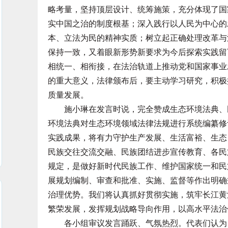
略考量，坚持顶层设计、统筹施策，充分体现了国
实中国之治的制度根基；深入践行以人民为中心的
本、立法为民的精神实质；树立起正确处理改革与
保持一致，又着眼新形势新要求为今后探索实践留
相统一、相衔接，在法治轨道上推动党和国家事业
的重大意义，法律颁布后，要主动学习研究，积极
质量发展。
施小琳在发言时说，完全赞成生态环境法典、民
环境法典对生态环境领域法律法规进行系统编纂修
实践成果，将有力守护生产发展、生活富裕、生态
民族交往交流交融、民族团结进步宣传教育、各民
规定，是做好新时代民族工作、维护国家统一和民
展规划编制、审查和批准、实施、监督等作出明确
治理优势。我们将认真抓好贯彻实施，筑牢长江黄
繁荣发展，发挥规划战略导向作用，以高水平法治
各小组审议发言踊跃、气氛热烈。代表们认为，