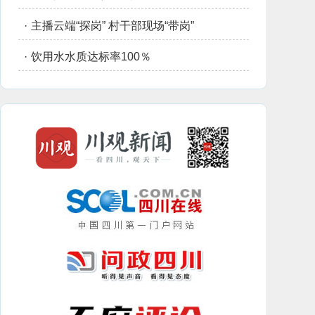
·
主播云端“探岗” 村干部现场“带岗”
·
饮用水水质达标率100％