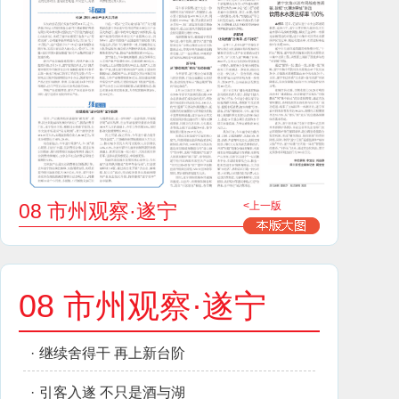
08 市州观察·遂宁
<上一版
08 市州观察·遂宁
·
继续舍得干 再上新台阶
·
引客入遂 不只是酒与湖