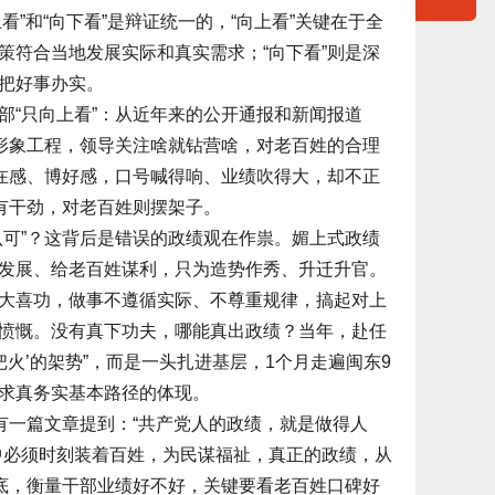
看”和“向下看”是辩证统一的，“向上看”关键在于全
策符合当地发展实际和真实需求；“向下看”则是深
把好事办实。
“只向上看”：从近年来的公开通报和新闻报道
的形象工程，领导关注啥就钻营啥，对老百姓的合理
存在感、博好感，口号喊得响、业绩吹得大，却不正
有干劲，对老百姓则摆架子。
可”？这背后是错误的政绩观在作祟。媚上式政绩
发展、给老百姓谋利，只为造势作秀、升迁升官。
大喜功，做事不遵循实际、不尊重规律，搞起对上
愤慨。没有真下功夫，哪能真出政绩？当年，赴任
火’的架势”，而是一头扎进基层，1个月走遍闽东9
求真务实基本路径的体现。
一篇文章提到：“共产党人的政绩，就是做得人
中必须时刻装着百姓，为民谋福祉，真正的政绩，从
到底，衡量干部业绩好不好，关键要看老百姓口碑好