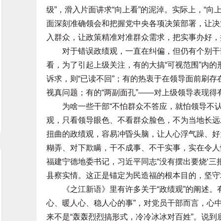
级”，滑入片面讲求“向上看”的泥淖。实际上，“向上
面深刻准确领会和把握党中央各项决策部署，让决
入群众，让政策精准对准群众需求，把实事办好，
对于错误政绩观，一直在纠偏，但仍有个别干部
看，为了引起上级关注，有的大搞“可视范围”内
诉求，则“已读不回”；有的热衷于在领导面前刷
视真问题；有的“两副面孔”——对上级领导表现得
为啥一些干部“不怕群众不答应，就怕领导不认
观，只看领导眼色、不看群众脸色，不为当地长远
扭曲的政绩观，容易冲昏头脑，让人心浮气躁、好
糊弄、对下欺瞒，干不成事、不干实事，实在令人
福建宁德地委书记，习近平同志“没有摆出要烧‘三把
县察实情。这正是锚定为民造福的根本目的，坚守
《之江新语》里有许多关于“政绩观”的阐述。有
心、暖人心、稳人心的事”，对党员干部而言，心
来不是“轰轰烈烈搞形式，冷冷冰冰对百姓”。说