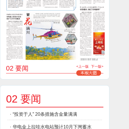
02 要闻
<上一版
下一版>
02 要闻
·
“投资于人” 20条措施含金量满满
·
华电金上拉哇水电站预计10月下闸蓄水