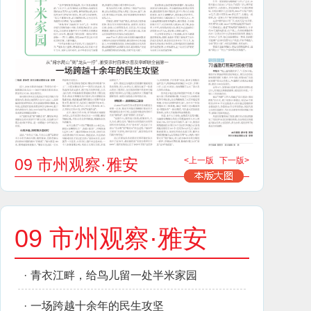
09 市州观察·雅安
<上一版
下一版>
09 市州观察·雅安
·
青衣江畔，给鸟儿留一处半米家园
·
一场跨越十余年的民生攻坚