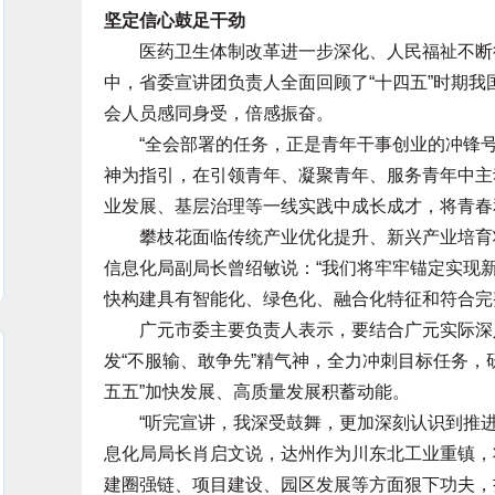
坚定信心鼓足干劲
医药卫生体制改革进一步深化、人民福祉不断得
中，省委宣讲团负责人全面回顾了“十四五”时期
会人员感同身受，倍感振奋。
“全会部署的任务，正是青年干事创业的冲锋号
神为指引，在引领青年、凝聚青年、服务青年中主
业发展、基层治理等一线实践中成长成才，将青春
攀枝花面临传统产业优化提升、新兴产业培育壮
信息化局副局长曾绍敏说：“我们将牢牢锚定实现
快构建具有智能化、绿色化、融合化特征和符合完
广元市委主要负责人表示，要结合广元实际深入
发“不服输、敢争先”精气神，全力冲刺目标任务，研
五五”加快发展、高质量发展积蓄动能。
“听完宣讲，我深受鼓舞，更加深刻认识到推进
息化局局长肖启文说，达州作为川东北工业重镇，
建圈强链、项目建设、园区发展等方面狠下功夫，