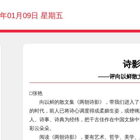
6年01月09日 星期五
诗
——评向以鲜散
□张艳
向以鲜的散文集《两朝诗影》，带我们进入了公
的时代，前人已将诗心调度得或柔媚生姿，或铿锵
人、诗事、诗典为经纬，把千古佳作在中国文脉中
彩云朵朵。
阅读《两朝诗影》，要有艺术、哲学、美学、历