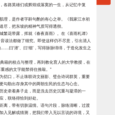
，各路英雄们或辉煌或落寞的一生，从记忆中复
理，是作者字斟句酌的有心之举。《我家江水初
道尽，把东坡的精神气质写得透彻。
繁花带露，挥就《春夜喜雨》。在《喜雨札谭》
的多音读法都做了细究。即使这样仍不尽意，引出清人
……曰‘潜’、曰‘细’，写得脉脉绵绵，于造化发生之
典籍的校点与整理，再到教化育人的大学教授，在
重感的文字能禁得住推敲。”
切口，不止珠联诗文丽影、璧合诗词群英，重要
更勾勒出存身其中的两朝生民的生态与心念。
史牵着鼻子走，而是洗去历史沉重与凝滞的一
应，联络得恰到好处。
离，带有切肤温情。语句片段，脉络清晰，过渡
加入见解或猜测，把我们带入无以言说的诗境，又