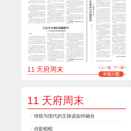
11 天府周末
<上一版
下一版>
11 天府周末
·
传统与现代的文脉该如何融合
·
诗影昭昭