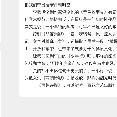
把我们带出唐宋两朝时空。
李敬泽谈到作家评论他的《青鸟故事集》有意义
何学术规范。恰恰相反，它最终是一部幻想性作品
其实是说，一个单纯的学者，可写不出这么好的东
读到《胡姬魅影》一章，我骤然一惊，原来这篇
记：文字对着真与善》，还摘取了最后一段：“横
由、开放和繁荣，也带来了气象万千的异质文化。
让我们回到李白的《少年行》吧，那样的韶光时
纯粹和放纵：“五陵年少金市东，银鞍白马度春风
真的找不出比这句子更美的了。一部好小说，往
的散文集《两朝诗影》亦是这般，那样的韶光时代
（《两朝诗影》，向以鲜著，百花文艺出版社，2