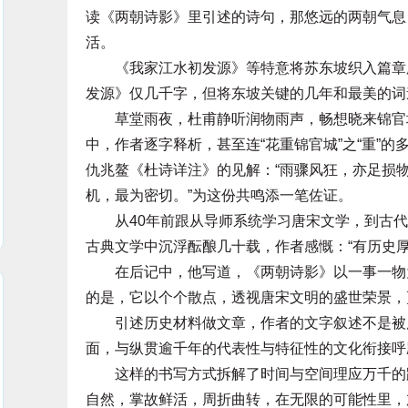
读《两朝诗影》里引述的诗句，那悠远的两朝气息
活。
《我家江水初发源》等特意将苏东坡织入篇章肌
发源》仅几千字，但将东坡关键的几年和最美的词
草堂雨夜，杜甫静听润物雨声，畅想晓来锦官城
中，作者逐字释析，甚至连“花重锦官城”之“重”
仇兆鳌《杜诗详注》的见解：“雨骤风狂，亦足损物
机，最为密切。”为这份共鸣添一笔佐证。
从40年前跟从导师系统学习唐宋文学，到古代
古典文学中沉浮酝酿几十载，作者感慨：“有历史厚
在后记中，他写道，《两朝诗影》以一事一物为
的是，它以个个散点，透视唐宋文明的盛世荣景，
引述历史材料做文章，作者的文字叙述不是被历
面，与纵贯逾千年的代表性与特征性的文化衔接呼
这样的书写方式拆解了时间与空间理应万千的距
自然，掌故鲜活，周折曲转，在无限的可能性里，