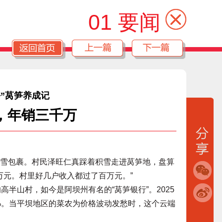
01 要闻
好”莴笋养成记
，年销三千万
雪包裹。村民泽旺仁真踩着积雪走进莴笋地，盘算
多万元。村里好几户收入都过了百万元。”
半山村，如今是阿坝州有名的“莴笋银行”。2025
0%。当平坝地区的菜农为价格波动发愁时，这个云端