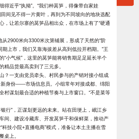
近乎“执拗”。“我们种莴笋，得像带自家娃
到田间见不得一片黄叶，再到为不同坡向的地块选配
心，让若尔寨的莴笋品相出众，在市场上有了“硬通
2900米向3300米次第铺展，形成了天然的“阶
同期上市，我们又靠海拔差从高到低拉开档期。”王
的“小气候”，这里的莴笋能将销售期足足延长半个
的精品货最高卖到了三元多。
？一支由党员牵头、村民参与的产销对接小组成
有个新身份——市场信息员。小组常年对接成都、绵阳
全村谋划最合适的种植节奏与上市窗口。“不是菜等
银行”，正谋划更远的未来。站在田埂上，岷江乡
车间、建设冷藏库、开发莴笋干和保鲜菜，推动产
索“科技小院+直播电商”模式，准备让本土主播在雪
餐桌上。