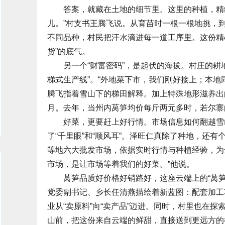
答案，就藏在土地的细节里。这里的种植，精细得
儿。”村支书王腾飞说。从育苗时一根一根地挑，
不同品种，村民把汗水滴进每一道工序里。这份精
货”的底气。
另一个“财富密码”，是起伏的海拔。村庄的耕地从
梯式生产线”。“外地菜下市，我们刚好接上；本地
腾飞指着雪山下的梯田解释。加上特殊地形滋养出
月。去年，当州内莴笋均价每斤两元多时，若尔寨
好菜，更要赶上好行情。市场信息如何翻越雪山
了“千里眼”和“顺风耳”。泽旺仁真除了种地，还
等地六大批发市场，依据实时行情与种植经验，为
市场，是让市场等着我们的好菜。”他说。
莴笋品质好价格好销路好，这座云端上的“莴笋
党委副书记、乡长任清燕描绘着新蓝图：配套加工
业从“卖原料”向“卖产品”迈进。同时，村里也在探
山前，把这份来自云端的鲜甜，直接送到更远方的