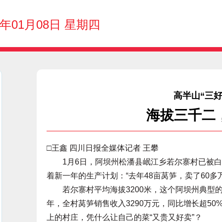
6年01月08日 星期四
高半山“三
海拔三千二
□王鑫 四川日报全媒体记者 王攀
1月6日，阿坝州松潘县岷江乡若尔寨村已被白
着新一年的生产计划：“去年48亩莴笋，卖了60
若尔寨村平均海拔3200米，这个阿坝州典型的高
年，全村莴笋销售收入3290万元，同比增长超5
上的村庄，凭什么让自己的菜“又贵又好卖”？