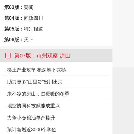
第03版：
要闻
第04版：
问政四川
第05版：
特别报道
第06版：
天下
第07版：
市州观察·凉山
第07版：市州观察·凉山
第09版：
思想周刊
·
稀土产业攻坚 极深地下探秘
第10版：
思想周刊
·
助力更多“山里货”出川出海
第11版：
思想周刊
第12版：
思想周刊
·
来不凉的凉山，过暖暖的冬季
·
地空协同科技赋能成重点
·
力争小春粮油单产提升
·
预计新增近3000个学位