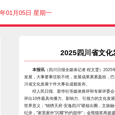
6年01月05日 星期一
2025四川省文
本报讯
（四川日报全媒体记者 程文雯）202
发展，大事要事弦歌不绝，发展成果累累盈枝，巴蜀
川省文化发展十件大事在成都发布。
经人民日报、新华社等媒体推评和专家评委会评
评出10件最具传播力、影响力、引领力的文化发展
世界意义；“锦绣天府·安逸四川”硬核出圈，文旅
纪录，“家里家外”闪耀“灼灼韶华”；金熊猫奖再披