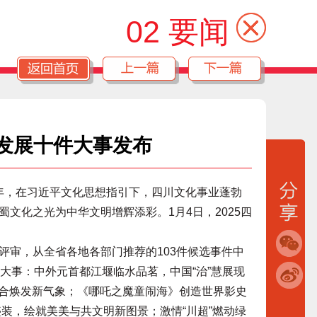
02 要闻
化发展十件大事发布
5年，在习近平文化思想指引下，四川文化事业蓬勃
文化之光为中华文明增辉添彩。1月4日，2025四
审，从全省各地各部门推荐的103件候选事件中
大事：中外元首都江堰临水品茗，中国“治”慧展现
融合焕发新气象；《哪吒之魔童闹海》创造世界影史
盛装，绘就美美与共文明新图景；激情“川超”燃动绿