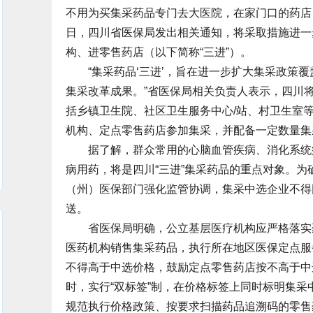
不用为买集采药品专门去大医院，在家门口的药店、
日，四川省医保局发出相关通知，将采取措施进一
构、进零售药店（以下简称“三进”）。
“集采药品‘三进’，旨在进一步扩大集采政策覆
集采改革成果。”省医保局相关负责人表示，四川
括乡镇卫生院、社区卫生服务中心/站、村卫生室
机构、定点零售药店参加集采，并配备一定数量集
据了解，群众常用的心脑血管疾病、消化系统疾
病用药，将是四川“三进”集采药品的重点对象。
（州）医保部门强化监管协调，集采中选企业不得
送。
省医保局明确，公立基层医疗机构应严格落实药
医药机构销售集采药品，执行所在地区医保定点服
不得高于中选价格，鼓励定点零售药店按不高于中
时，实行“双标签”制，在价格标签上同时标明集
规范执行价格政策、按要求扫描药品追溯码的零售