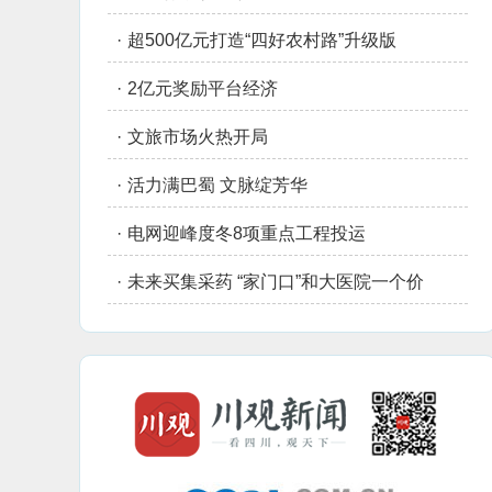
·
超500亿元打造“四好农村路”升级版
·
2亿元奖励平台经济
·
文旅市场火热开局
·
活力满巴蜀 文脉绽芳华
·
电网迎峰度冬8项重点工程投运
·
未来买集采药 “家门口”和大医院一个价