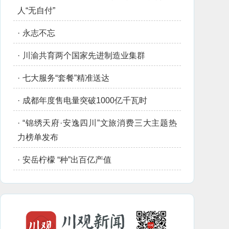
人“无自付”
·
永志不忘
·
川渝共育两个国家先进制造业集群
·
七大服务“套餐”精准送达
·
成都年度售电量突破1000亿千瓦时
·
“锦绣天府·安逸四川”文旅消费三大主题热
力榜单发布
·
安岳柠檬 “种”出百亿产值