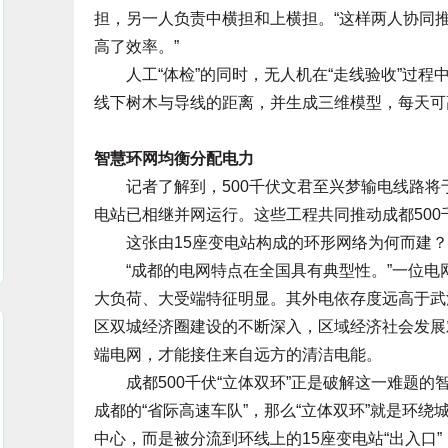
担，另一人负责中横担和上横担。“这样两人协同
高了效率。”
人工“体检”的同时，无人机在“走线验收”过程
线下树木与导线的距离，并生成三维模型，每天可高
智慧环网均衡分配电力
记者了解到，500千伏文君至兴梦输电线路将于
电站已相继并网运行。这些工程共同推动成都500
这张由15座变电站构成的环形网络为何而建？
“成都的电网特点在全国具有典型性。”一位电
大负荷、大受端特征明显。其外电依存度远高于武
区双城经济圈建设的不断深入，区域经济社会发展
端电网，才能接住来自远方的清洁电能。
成都500千伏“立体双环”正是破解这一难题的
成都的“省际高速车队”，那么“立体双环”就是环绕
中心，而是被分流到环线上的15座变电站“出入口