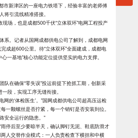
成都市新津区的一座电力铁塔下，经验丰富的老师傅
人将引流线精准搭接。
场，也是成都500千伏“立体双环”电网工程投产
系。记者从国网成都供电公司了解到，成都电网
已完成超600公里。待“立体双环”全面建成，成都电
三中心一基地”核心功能定位提供坚实的电力支撑。
队在确保“零失误”投运前提下抢抓工期，创新采
进一段，实现工序无缝衔接。
网的‘体检医生’。”国网成都供电公司超高压运检
查每一颗螺丝是否拧紧，每一个销钉是否安装到位。
路安全运行的隐患。”
雨停后至少要晾半天，确认脚钉无泥、鞋底防滑才
用两人交替作业模式：一人负责检查下横担和中横