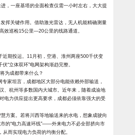
推进，一座基塔的全面检查仅需一小时左右，大大提
中发挥关键作用。借助激光雷达，无人机能精确测量
效巡检15公里—20公里的线路通道。
近期投运。11月初，空港、淮州两座500千伏变
千伏“立体双环”电网架构渐趋完整。
将为成都带来什么？
网专家坦言，成都地区大部分电能依赖外部输送，
汉、杭州等多数国内大城市。近年来，随着成渝地
对电力供应提出更高要求，成都必须依靠强大的受
智慧方案。若将川西等地输送来的水电，想象成驶向
城市的“电力高速环线”——外来电力不必全部挤向市
”，从而实现电力负荷的均衡分配。