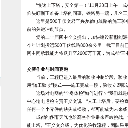
“慢速上下塔，安全第一！”11月28日上午，
仰头叮嘱正准备上塔的同事。铁塔另一端，几名工
这里是500千伏文君至兴梦输电线路的施工验收现
前的关键冲刺节点。
党的二十届四中全会提出，加快建设新型能源体
今年计划投运500千伏线路800余公里，截至目前
网主网承载能力将跃升至2600万千瓦，为成都“
交替作业与时间赛跑
当前，工程已进入最后的验收冲刺阶段。验收团
用“随工验收”模式——施工完成一段，验收立即跟
这场对电网的“全身体检”如何进行？“我们就是电
中心输电运检专责王义文说，“人工上塔后，要检
任何一个小零件的缺失或松动，都可能成为未来线
成都的多雨天气也给高空作业带来严峻挑战。“
能上塔。”王义文介绍，为优化验收流程，团队采